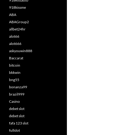
918kissauto
918kissme
ABA
ABAGroup2
allbet24hr
alot66
alot666
askyouwin888
Baccarat
bitcoin
bkkwin
bng55
bonanza99
brazil999
Casino
debet slot
debet slot
fafa 123 slot
fullslot