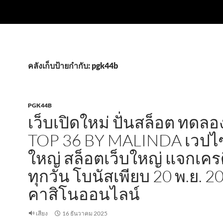
คลังเก็บป้ายกำกับ: pgk44b
PGK44B
เว็บเปิดใหม่ ปั่นสล็อต ทดลอ
TOP 36 BY MALINDA เวปไซ
ใหญ่ สล็อตเว็บใหญ่ แจกเคร
ทุกวัน โบนัสเพียบ 20 พ.ย. 2
คาสิโนออนไลน์
เสียง
16 ธันวาคม 2025