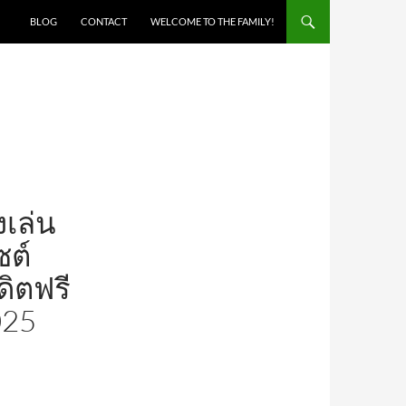
ข้ามไปยังเนื้อหา
BLOG
CONTACT
WELCOME TO THE FAMILY!
งเล่น
ต์
ดิตฟรี
025