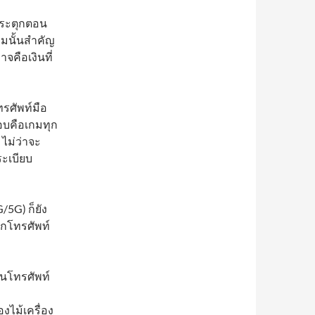
กระตุกตอน
กมนั้นสำคัญ
จคือเงินที่
ทรศัพท์มือ
ตอบคือเกมทุก
ไม่ว่าจะ
ระเบียบ
/5G) ก็ยัง
จพกโทรศัพท์
บนโทรศัพท์
งไม้เครื่อง