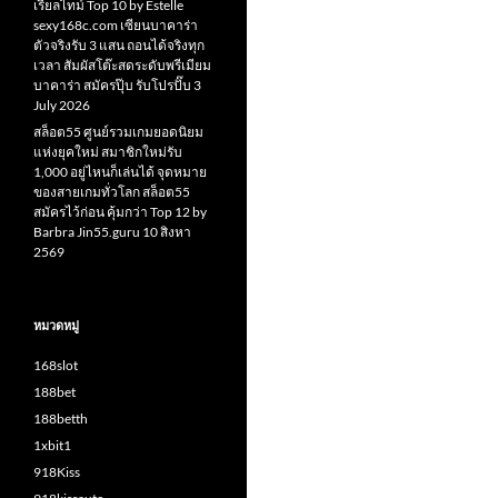
เรียลไทม์ Top 10 by Estelle
sexy168c.com เซียนบาคาร่า
ตัวจริงรับ 3 แสน ถอนได้จริงทุก
เวลา สัมผัสโต๊ะสดระดับพรีเมียม
บาคาร่า สมัครปุ๊บ รับโปรปั๊บ 3
July 2026
สล็อต55 ศูนย์รวมเกมยอดนิยม
แห่งยุคใหม่ สมาชิกใหม่รับ
1,000 อยู่ไหนก็เล่นได้ จุดหมาย
ของสายเกมทั่วโลก สล็อต55
สมัครไว้ก่อน คุ้มกว่า Top 12 by
Barbra Jin55.guru 10 สิงหา
2569
หมวดหมู่
168slot
188bet
188betth
1xbit1
918Kiss