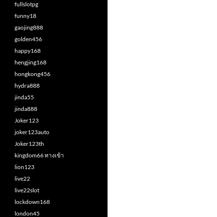
fullslotpg
funny18
gaojing888
golden456
happy168
hengjing168
hongkong456
hydra888
jinda55
jinda888
Joker123
joker123auto
Joker123th
kingdom66 ทางเข้า
lion123
live22
live22slot
lockdown168
london45