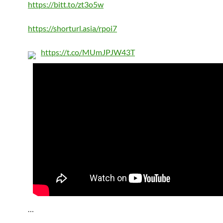
https://bitt.to/zt3o5w
https://shorturl.asia/rpoi7
https://t.co/MUmJPJW43T
…