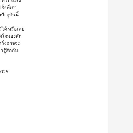
็บที่โปรแรง
รั้งที่เรา
ัจจุบันนี้
ิได้ หรือเคย
ปิดใจมองสัก
ครั้งอาจจะ
ารู้สึกกับ
2025