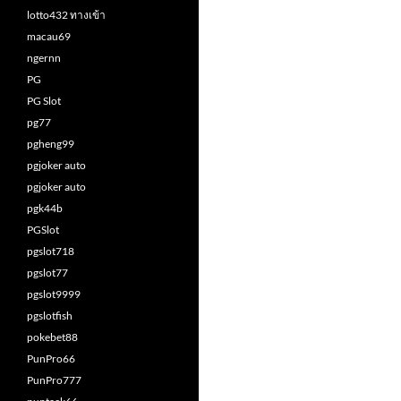
lotto432 ทางเข้า
macau69
ngernn
PG
PG Slot
pg77
pgheng99
pgjoker auto
pgjoker auto
pgk44b
PGSlot
pgslot718
pgslot77
pgslot9999
pgslotfish
pokebet88
PunPro66
PunPro777