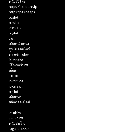
หนังโป๊ไทย
https://1xbetth.vip
https://pgslot.spa
pgslot
pg slot
kiss918
pgslot
slot
สล็อตเว็บตรง
ดูหนังออนไลน์
ทางเข้า joker
joker slot
โจ๊กเกอร์123
สล็อต
slotxo
joker123
jokerslot
pgslot
สล็อตxo
สล็อตออนไลน์
918kiss
joker123
หนังชนโรง
sagame168th