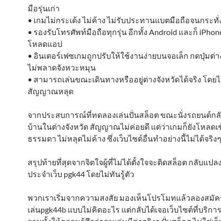
มือรุ่นเก่า
• เกมไม่กระเด้ง ไม่ค้าง ไม่รับประทานแบตมือถือจนกระทั่ง
• รองรับโทรศัพท์มือถือทุกรุ่น อีกทั้ง Android และก็ iPhon
โหลดแอป
• อินเตอร์เฟซเกมถูกปรับให้ใช้งานง่ายบนจอเล็ก กดปุ่มต่
ไม่พลาดจังหวะหมุน
• สามารถเล่นขณะเดินทางหรืออยู่ต่างจังหวัดได้จริง โดยไ
สัญญาณหลุด
จากประสบการณ์ที่ทดลองเล่นปั่นสล็อต ขณะนั่งรถยนต์กลับไ
บ้านในต่างจังหวัด สัญญาณไม่ค่อยดี แต่ว่าเกมก็ยังโหลดเ
ธรรมดา ไม่หลุดไม่ค้าง ซึ่งเว็บไซต์อื่นทำอย่างนี้ไม่ได้จริง
สรุปท้ายที่สุดจากจิตใจผู้ที่ไม่ได้ตั้งใจจะติดสล็อต กลับแป
ประจำเว็บ pgk44 โดยไม่ทันรู้ตัว
พวกเราเริ่มจากความสงสัย มองเห็นโปรโมทแล้วลองสมัค
เล่นpgk44b แบบไม่คิดอะไร แต่กลับได้เจอเว็บไซต์ที่บริกา