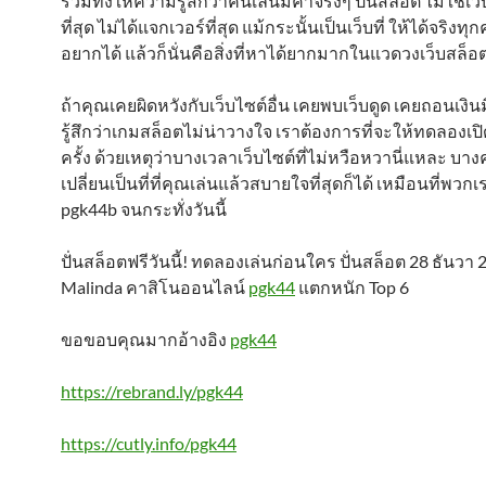
รวมทั้งให้ความรู้สึกว่าคนเล่นมีค่าจริงๆ ปั่นสล็อต ไม่ใช่เว
ที่สุด ไม่ได้แจกเวอร์ที่สุด แม้กระนั้นเป็นเว็บที่ ให้ได้จริงทุกค
อยากได้ แล้วก็นั่นคือสิ่งที่หาได้ยากมากในแวดวงเว็บสล็อตป
ถ้าคุณเคยผิดหวังกับเว็บไซต์อื่น เคยพบเว็บดูด เคยถอนเงินม
รู้สึกว่าเกมสล็อตไม่น่าวางใจ เราต้องการที่จะให้ทดลองเ
ครั้ง ด้วยเหตุว่าบางเวลาเว็บไซต์ที่ไม่หวือหวานี่แหละ บาง
เปลี่ยนเป็นที่ที่คุณเล่นแล้วสบายใจที่สุดก็ได้ เหมือนที่พวกเร
pgk44b จนกระทั่งวันนี้
ปั่นสล็อตฟรีวันนี้! ทดลองเล่นก่อนใคร ปั่นสล็อต 28 ธันวา 
Malinda คาสิโนออนไลน์
pgk44
แตกหนัก Top 6
ขอขอบคุณมากอ้างอิง
pgk44
https://rebrand.ly/pgk44
https://cutly.info/pgk44