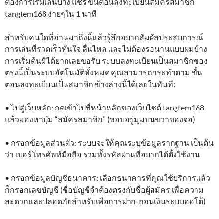
ต้องการเริ่มเล่นบ้าง แชร์ ขั้นตอนลงทะเบียนสมัครสมาชิก
tangtem168 ง่ายๆใน 1 นาที
สำหรับคนใดที่อ่านมาถึงนี้แล้วรู้สึกอยากสัมผัสประสบการณ์
การเล่นที่รวดเร็วทันใจ ลื่นไหล และไม่ต้องรอนานแบบผมบ้าง
การเริ่มต้นมิได้ยากเลยขอรับ ระบบลงทะเบียนเป็นสมาชิกของ
ตรงนี้เป็นระบบอัตโนมัติทั้งหมด คุณสามารถกระทำตาม ขั้น
ตอนลงทะเบียนเป็นสมาชิก ข้างล่างนี้ได้เลยในทันที:
• ไปสู่เว็บหลัก: กดเข้าไปที่หน้าหลักของเว็บไซต์ tangtem168
แล้วมองหาปุ่ม “สมัครสมาชิก” (ชอบอยู่มุมบนขวาของจอ)
• กรอกข้อมูลส่วนตัว: ระบบจะให้คุณระบุข้อมูลรากฐาน เป็นต้น
ว่า เบอร์โทรศัพท์มือถือ รวมทั้งรหัสผ่านที่อยากได้ตั้งใช้งาน
• กรอกข้อมูลบัญชีธนาคาร: เลือกธนาคารที่คุณใช้บริการแล้ว
ก็กรอกเลขบัญชี (ชื่อบัญชีจำต้องตรงกับชื่อผู้สมัคร เพื่อความ
สะดวกและปลอดภัยสำหรับเพื่อการฝาก-ถอนเงินระบบออโต้)