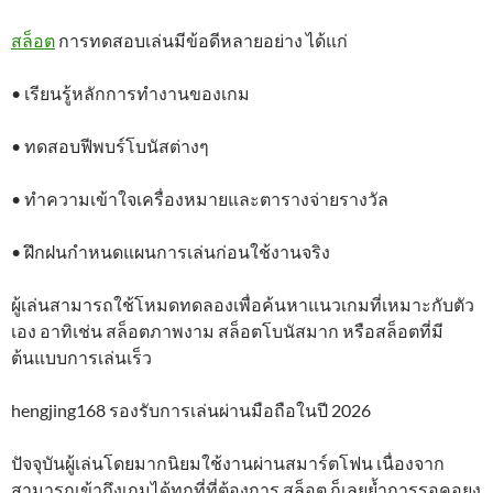
สล็อต
การทดสอบเล่นมีข้อดีหลายอย่าง ได้แก่
• เรียนรู้หลักการทำงานของเกม
• ทดสอบฟีพบร์โบนัสต่างๆ
• ทำความเข้าใจเครื่องหมายและตารางจ่ายรางวัล
• ฝึกฝนกำหนดแผนการเล่นก่อนใช้งานจริง
ผู้เล่นสามารถใช้โหมดทดลองเพื่อค้นหาแนวเกมที่เหมาะกับตัว
เอง อาทิเช่น สล็อตภาพงาม สล็อตโบนัสมาก หรือสล็อตที่มี
ต้นแบบการเล่นเร็ว
hengjing168 รองรับการเล่นผ่านมือถือในปี 2026
ปัจจุบันผู้เล่นโดยมากนิยมใช้งานผ่านสมาร์ตโฟน เนื่องจาก
สามารถเข้าถึงเกมได้ทุกที่ที่ต้องการ สล็อต ก็เลยย้ำการรอคอยง