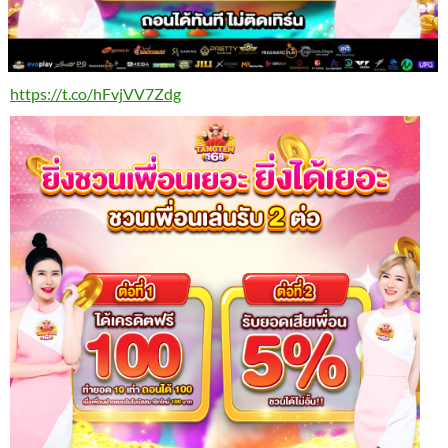
https://t.co/hFvjVV7Zdg