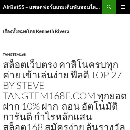
ค้นหา
AirBet55 – แพลตฟอร์มเกมเดิมพันออนไลน์ครบวงจร
ข้าม
เมนูหลัก
ไป
ยัง
เนื้อหา
เรื่องทั้งหมดโดย Kenneth Rivera
TANGTEM168
สล็อตเว็บตรง คาสิโนครบทุก
ค่าย เข้าเล่นง่าย ฟีลดี TOP 27
BY STEVE
TANGTEM168E.COM ทุกยอด
ฝาก 10% ฝาก-ถอน อัตโนมัติ
การันตี กำไรหลักแสน
สล็อต168 สมัครง่าย ลุ้นรางวัล