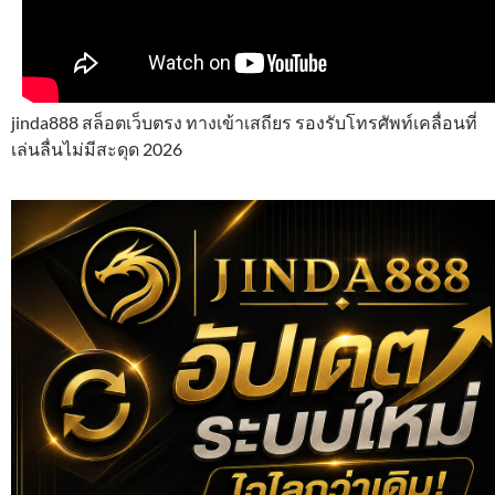
jinda888 สล็อตเว็บตรง ทางเข้าเสถียร รองรับโทรศัพท์เคลื่อนที่
เล่นลื่นไม่มีสะดุด 2026