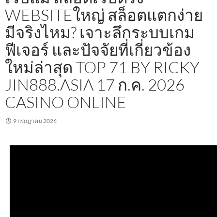
WEBSITEใหญ่ สล็อตแตกง่าย
มีจริงไหม? เจาะลึกระบบเกม
ฟีเจอร์ และปัจจัยที่เกี่ยวข้อง
ใหม่ล่าสุด TOP 71 BY RICKY
JIN888.ASIA 17 ก.ค. 2026
CASINO ONLINE
9 กรกฎาคม 2026