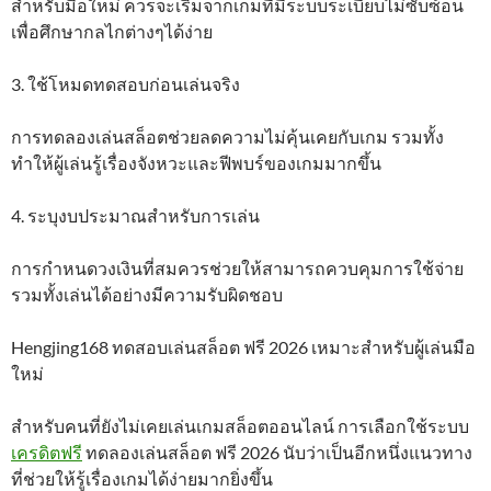
สำหรับมือใหม่ ควรจะเริ่มจากเกมที่มีระบบระเบียบไม่ซับซ้อน
เพื่อศึกษากลไกต่างๆได้ง่าย
3. ใช้โหมดทดสอบก่อนเล่นจริง
การทดลองเล่นสล็อตช่วยลดความไม่คุ้นเคยกับเกม รวมทั้ง
ทำให้ผู้เล่นรู้เรื่องจังหวะและฟีพบร์ของเกมมากขึ้น
4. ระบุงบประมาณสำหรับการเล่น
การกำหนดวงเงินที่สมควรช่วยให้สามารถควบคุมการใช้จ่าย
รวมทั้งเล่นได้อย่างมีความรับผิดชอบ
Hengjing168 ทดสอบเล่นสล็อต ฟรี 2026 เหมาะสำหรับผู้เล่นมือ
ใหม่
สำหรับคนที่ยังไม่เคยเล่นเกมสล็อตออนไลน์ การเลือกใช้ระบบ
เครดิตฟรี
ทดลองเล่นสล็อต ฟรี 2026 นับว่าเป็นอีกหนึ่งแนวทาง
ที่ช่วยให้รู้เรื่องเกมได้ง่ายมากยิ่งขึ้น