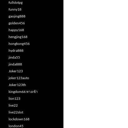
fullslotpg
funny18
gaojing888
golden456
happy168
hengjing168
hongkong456
hydra888
jinda55
jinda888
Joker123
joker123auto
Joker123th
kingdom66 ทางเข้า
lion123
live22
live22slot
lockdown168
london45