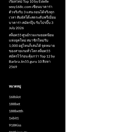
เรียลไทม์ Top 10 by Estelle
sexy168c.com เซียนบาคาร่า
ตัวจริงรับ 3 แสน ถอนได้จริงทุก
เวลา สัมผัสโต๊ะสดระดับพรีเมียม
บาคาร่า สมัครปุ๊บ รับโปรปั๊บ 3
July 2026
สล็อต55 ศูนย์รวมเกมยอดนิยม
แห่งยุคใหม่ สมาชิกใหม่รับ
1,000 อยู่ไหนก็เล่นได้ จุดหมาย
ของสายเกมทั่วโลก สล็อต55
สมัครไว้ก่อน คุ้มกว่า Top 12 by
Barbra Jin55.guru 10 สิงหา
2569
หมวดหมู่
168slot
188bet
188betth
1xbit1
918Kiss