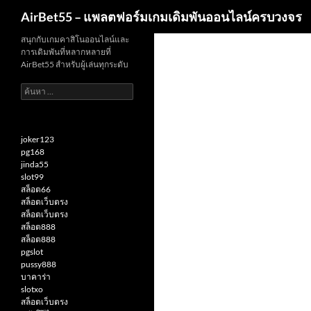
ค้นหา
AirBet55 – แพลตฟอร์มเกมเดิมพันออนไลน์ครบวงจร
สนุกกับเกมคาสิโนออนไลน์และ
การเดิมพันที่หลากหลายที่
AirBet55 สำหรับผู้เล่นทุกระดับ
ค้นหา
สำหรับ:
joker123
pg168
jinda55
slot99
สล็อต66
สล็อตเว็บตรง
สล็อตเว็บตรง
สล็อต888
สล็อต888
pgslot
pussy888
บาคาร่า
slotxo
สล็อตเว็บตรง