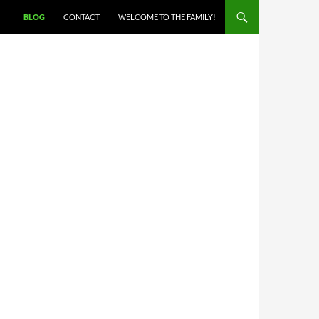
ข้ามไปยังเนื้อหา
BLOG
CONTACT
WELCOME TO THE FAMILY!