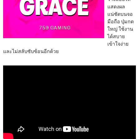
แสดงผล
แน่ชัดบนจอ
มือถือ ปุ่มกด
ใหญ่ ใช้งาน
ได้สบาย
เข้าใจง่าย
และไม่สลับซับซ้อนอีกด้วย