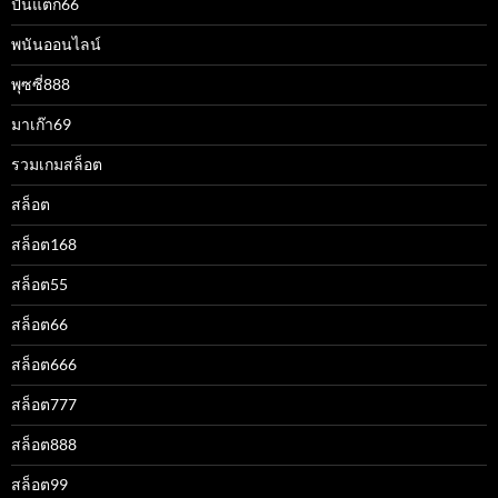
ปั่นแตก66
พนันออนไลน์
พุซซี่888
มาเก๊า69
รวมเกมสล็อต
สล็อต
สล็อต168
สล็อต55
สล็อต66
สล็อต666
สล็อต777
สล็อต888
สล็อต99