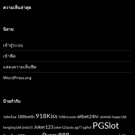
ความเห็นล่าสุด
นิยาม
เข้าสู่ระบบ
เข้าฟีด
แสดงความเห็นฟีด
WordPress.org
ป้ายกำกับ
918Kiss
allbet24hr
188betth
168สล็อต
918kissauto
alot666
happy168
PGSlot
Joker123
hengjing168
jinda55
joker123auto
pg77
pgfish
Pussy888