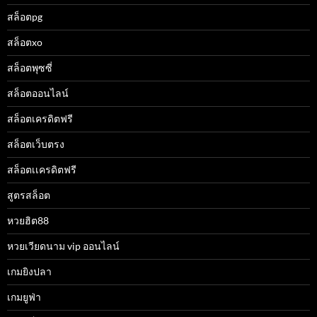
สล็อตpg
สล็อตxo
สล็อตพุซซี่
สล็อตออนไลน์
สล็อตเครดิตฟรี
สล็อตเว็บตรง
สล็อตเเครดิตฟรี
สูตรสล็อต
หวยฮิต88
หวยเวียดนาม vip ออนไลน์
เกมยิงปลา
เกมยูฟ่า