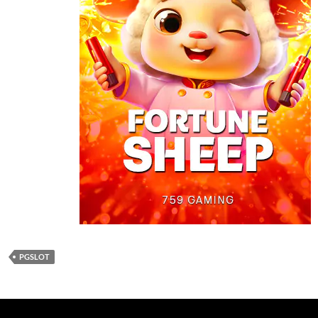
PGSLOT