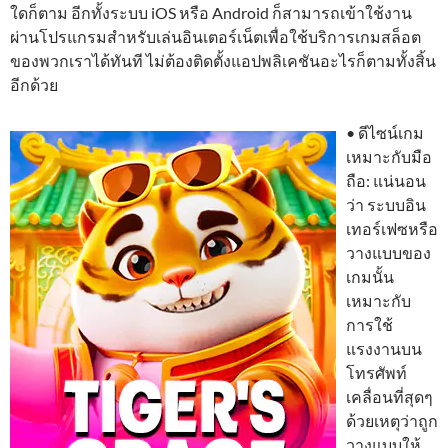
ใดก็ตาม อีกทั้งระบบ iOS หรือ Android ก็สามารถเข้าใช้งาน
ผ่านโปรแกรมสำหรับเล่นอินเตอร์เน็ตเพื่อใช้บริการเกมสล็อต
ของพวกเราได้ทันที ไม่ต้องติดตั้งแอปพลิเคชันอะไรก็ตามทั้งสิ้น
อีกด้วย
• ดีไซน์เกม
เหมาะกับมือ
ถือ: แน่นอน
ว่า ระบบอิน
เทอร์เฟซหรือ
วางแบบของ
เกมนั้น
เหมาะกับ
การใช้
แรงงานบน
โทรศัพท์
เคลื่อนที่สุดๆ
ด้วยเหตุว่าถูก
วางแบบให้