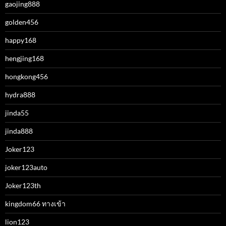
gaojing888
golden456
happy168
hengjing168
hongkong456
hydra888
jinda55
jinda888
Joker123
joker123auto
Joker123th
kingdom66 ทางเข้า
lion123