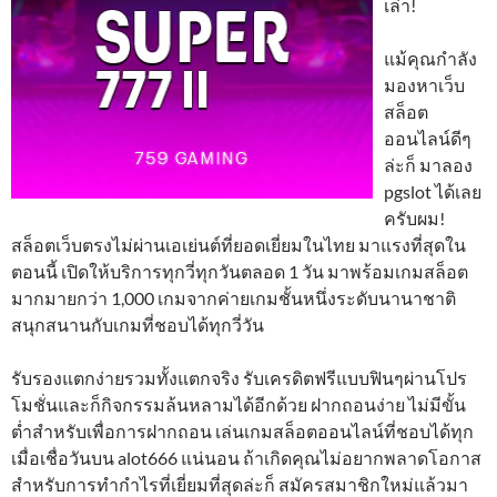
เล่า!
แม้คุณกำลัง
มองหาเว็บ
สล็อต
ออนไลน์ดีๆ
ล่ะก็ มาลอง
pgslot ได้เลย
ครับผม!
สล็อตเว็บตรงไม่ผ่านเอเย่นต์ที่ยอดเยี่ยมในไทย มาแรงที่สุดใน
ตอนนี้ เปิดให้บริการทุกวี่ทุกวันตลอด 1 วัน มาพร้อมเกมสล็อต
มากมายกว่า 1,000 เกมจากค่ายเกมชั้นหนึ่งระดับนานาชาติ
สนุกสนานกับเกมที่ชอบได้ทุกวี่วัน
รับรองแตกง่ายรวมทั้งแตกจริง รับเครดิตฟรีแบบฟินๆผ่านโปร
โมชั่นและก็กิจกรรมล้นหลามได้อีกด้วย ฝากถอนง่าย ไม่มีขั้น
ต่ำสำหรับเพื่อการฝากถอน เล่นเกมสล็อตออนไลน์ที่ชอบได้ทุก
เมื่อเชื่อวันบน alot666 แน่นอน ถ้าเกิดคุณไม่อยากพลาดโอกาส
สำหรับการทำกำไรที่เยี่ยมที่สุดล่ะก็ สมัครสมาชิกใหม่แล้วมา