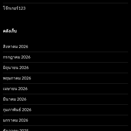
โจ๊กเกอร์123
คลังเก็บ
สิงหาคม 2026
กรกฎาคม 2026
มิถุนายน 2026
พฤษภาคม 2026
เมษายน 2026
มีนาคม 2026
กุมภาพันธ์ 2026
มกราคม 2026
ธันวาคม 2025