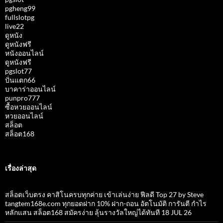
pgheng99
fullslotpg
live22
ดูหนัง
ดูหนังฟรี
หนังออนไลน์
ดูหนังฟรี
pgslot77
ปั่นแตก66
บาคาร่าออนไลน์
punpro777
ซื้อหวยออนไลน์
หวยออนไลน์
สล็อต
สล็อต168
เรื่องล่าสุด
สล็อตเว็บตรง คาสิโนครบทุกค่าย เข้าเล่นง่าย ฟีลดี Top 27 by Steve
tangtem168e.com ทุกยอดฝาก 10% ฝาก-ถอน อัตโนมัติ การันตี กำไร
หลักแสน สล็อต168 สมัครง่าย ลุ้นรางวัลใหญ่ได้ทันที 18 JUL 26