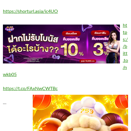
https://shorturl.asia/ic4UO
ht
tp
s:/
/b
itt
.to
/n
wkb05
https://t.co/FAxNwCWTBc
…