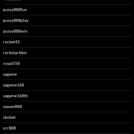
pussy888fun
pussy888play
pussy888win
rocket45
rockstar66m
royal558
sagame
sagame168
sagame168th
sawan888
sbobet
scr888