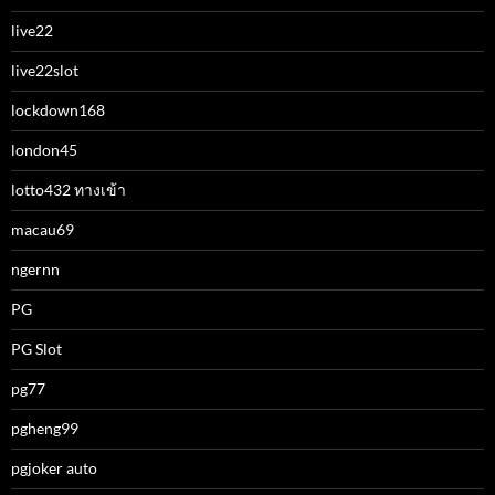
live22
live22slot
lockdown168
london45
lotto432 ทางเข้า
macau69
ngernn
PG
PG Slot
pg77
pgheng99
pgjoker auto