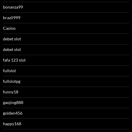
bonanza99
brazil999
Casino
debet slot
debet slot
fafa 123 slot
fullslot
fullslotpg
funny18
gaojing888
golden456
happy168