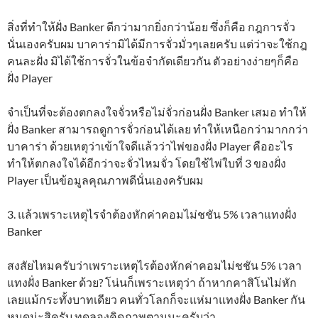
สิ่งที่ทำให้ฝั่ง Banker ดีกว่ามากยิ่งกว่าน้อย ซึ่งก็คือ กฎการจั่ว
นั่นเองครับผม บาคาร่ามิได้มีการจั่วมั่วๆเลยครับ แต่ว่าจะใช้กฎ
คนละฝั่ง มิได้ใช้การจั่วในข้อจำกัดเดียวกัน ตัวอย่างง่ายๆก็คือ
ฝั่ง Player
จำเป็นที่จะต้องตกลงใจจั่วหรือไม่จั่วก่อนฝั่ง Banker เสมอ ทำให้
ฝั่ง Banker สามารถดูการจั่วก่อนได้เลย ทำให้เหนือกว่ามากกว่า
บาคาร่า ด้วยเหตุว่าเข้าใจดีแล้วว่าไพ่ของฝั่ง Player คืออะไร
ทำให้ตกลงใจได้อีกว่าจะจั่วไหมจั่ว โดยใช้ไพ่ใบที่ 3 ของฝั่ง
Player เป็นข้อมูลคุณภาพดีนั่นเองครับผม
3. แล้วเพราะเหตุไรจำต้องหักค่าคอมไม่ชชัน 5% เวลาแทงฝั่ง
Banker
สงสัยไหมครับว่าเพราะเหตุไรต้องหักค่าคอมไม่ชชัน 5% เวลา
แทงฝั่ง Banker ด้วย? โน่นก็เพราะเหตุว่า ถ้าหากคาสิโนไม่หัก
เลยแม้กระทั้งบาทเดียว คนทั่วโลกก็จะแห่มาแทงฝั่ง Banker กัน
หมดน่ะสิครับ ทดลองคิดภาพตามนะครับว่า