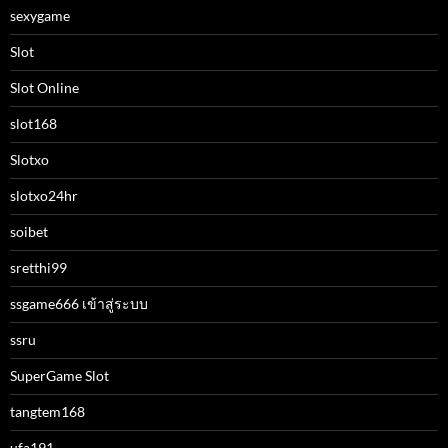
sexygame
Slot
Slot Online
slot168
Slotxo
slotxo24hr
soibet
sretthi99
ssgame666 เข้าสู่ระบบ
ssru
SuperGame Slot
tangtem168
ufa191