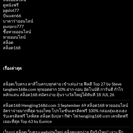
ดูหนังฟรี
pgslot77
ปั่นแตก66
บาคาร่าออนไลน์
punpro777
ซื้อหวยออนไลน์
หวยออนไลน์
สล็อต
สล็อต168
เรื่องล่าสุด
สล็อตเว็บตรง คาสิโนครบทุกค่าย เข้าเล่นง่าย ฟีลดี Top 27 by Steve
tangtem168e.com ทุกยอดฝาก 10% ฝาก-ถอน อัตโนมัติ การันตี กำไร
หลักแสน สล็อต168 สมัครง่าย ลุ้นรางวัลใหญ่ได้ทันที 18 JUL 26
สล็อต168 Hengjing168d.com 3 September 69 สล็อต168 หวยออนไลน์
อัตราจ่ายมากที่สุด ของไทย โปรโมชั่นเครดิตฟรี 100% กล่องสุ่มเฮงเฮง
รับเครดิตฟรี ไลฟ์สด สล็อต ยิงปลา กีฬา ไพ่ hengjing168 แจก เครดิตฟรี
เยอะที่สุด Top 63 by Eunice
เว็บแม่ สล็อตเว็บตรง websiteใหญ่ สล็อตแตกง่าย มีจริงไหม? เจาะลึก