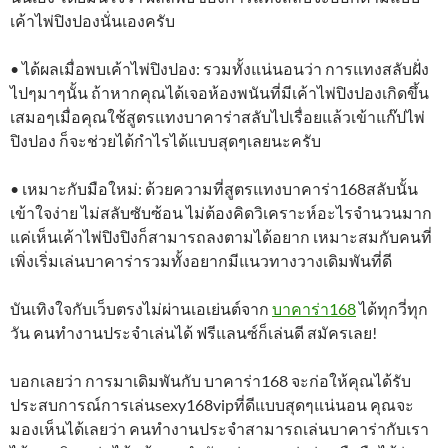
เค้าไพ่ปิงปองนั่นเองครับ
• ได้ผลเมื่อพบเค้าไพ่ปิงปอง: รวมทั้งแน่นอนว่า การแทงสลับฝั่ง
ไปๆมาๆนั้น ถ้าหากคุณได้เจอห้องพนันที่มีเค้าไพ่ปิงปองเกิดขึ้น
เสมอๆเมื่อคุณใช้สูตรแทงบาคาร่าสลับไปเรื่อยแล้วเข้าแก๊ปไพ่
ปิงปอง ก็จะช่วยได้กำไรได้แบบสุดๆเลยนะครับ
• เหมาะกับมือใหม่: ด้วยความที่สูตรแทงบาคาร่า168สลับนั้น
เข้าใจง่าย ไม่สลับซับซ้อน ไม่ต้องคิดวิเคราะห์อะไรจำนวนมาก
แค่เห็นเค้าไพ่ปิงปิงก็สามารถลงตามได้อยาก เหมาะสมกับคนที่
เพิ่งเริ่มเล่นบาคาร่ารวมทั้งอยากมีแนวทางวางเดิมพันที่ดี
บันเทิงใจกับเว็บตรงไม่ผ่านเอเย่นต์จาก
บาคาร่า168
ได้ทุกวี่ทุก
วัน คนทำงานประจำเล่นได้ ฟรีแลนซ์ก็เล่นดี สมัครเลย!
บอกเลยว่า การมาเดิมพันกับ บาคาร่า168 จะก่อให้คุณได้รับ
ประสบการณ์การเล่นsexy168vipที่ดีแบบสุดๆแน่นอน คุณจะ
มองเห็นได้เลยว่า คนทำงานประจำสามารถเล่นบาคาร่ากับเรา