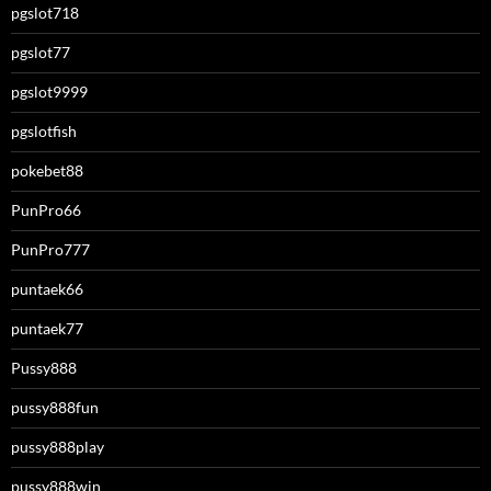
pgslot718
pgslot77
pgslot9999
pgslotfish
pokebet88
PunPro66
PunPro777
puntaek66
puntaek77
Pussy888
pussy888fun
pussy888play
pussy888win