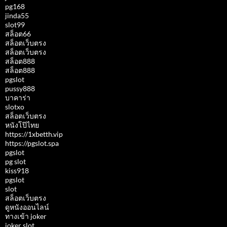
pg168
jinda55
slot99
สล็อต66
สล็อตเว็บตรง
สล็อตเว็บตรง
สล็อต888
สล็อต888
pgslot
pussy888
บาคาร่า
slotxo
สล็อตเว็บตรง
หนังโป๊ไทย
https://1xbetth.vip
https://pgslot.spa
pgslot
pg slot
kiss918
pgslot
slot
สล็อตเว็บตรง
ดูหนังออนไลน์
ทางเข้า joker
joker slot