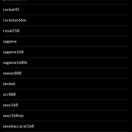
rocket45
rockstar66m
royal558
sagame
sagame168
sagame168th
sawan888
sbobet
scr888
sexy168
sexy168vip
sexybaccarat168