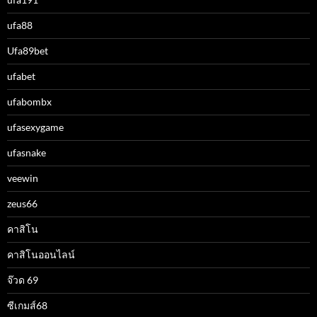
ufa88
Ufa89bet
ufabet
ufabombx
ufasexygame
ufasnake
veewin
zeus66
คาสิโน
คาสิโนออนไลน์
จ๊วด 69
ซีเกมส์68