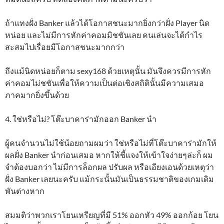
ถ้าแทงฝั่ง Banker แล้วได้โอกาสชนะมากยิ่งกว่าฝั่ง Player นิด
หน่อย และไม่มีการหักค่าคอมมิชชันเลย คนเล่นจะได้กำไร
สะสมไปเรื่อยมีโอกาสชนะมากกว่า
ถึงแม้นิดหน่อยก็ตาม sexy168 ด้วยเหตุนั้น มันจึงควรมีการหัก
ค่าคอมไม่ชชันเพื่อให้ความเป็นต่อเชิงสถิตินั้นมีความเสมอ
ภาคมากยิ่งขึ้นด้วย
4. ใช่หรือไม่? โต๊ะบาคาร่ามักออก Banker นำ
ผู้คนจำนวนไม่ใช้น้อยถามผมว่า ใช่หรือไม่ที่โต๊ะบาคาร่ามักให้
ผลฝั่ง Banker นำก่อนเสมอ หากให้ชี้แจงให้เข้าใจง่ายๆล่ะก็ ผม
จำต้องบอกว่า ไม่มีการล็อกผล ปรับผล หรือเอียงเอนด้วยเหตุว่า
ฝั่ง Banker เลยนะครับ แม้กระนั้นมันเป็นธรรมชาติของเกมเดิม
พันต่างหาก
สมมติว่าพวกเราโยนเหรียญที่มี 51% ออกหัว 49% ออกก้อย โยน