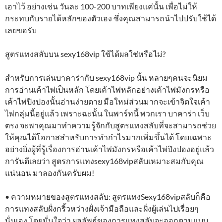
เอาไว้ อย่างเช่น วันละ 100-200 บาทเพียงแค่นั้น เพื่อไม่ให้
กระทบกับรายได้หลักของตัวเอง ซึ่งคุณสามารถนำไปปรับใช้ได้
เลยขอรับ
สูตรแทงสลับบน sexy168vip ใช้ได้ผลใช่หรือไม่?
สำหรับการเล่นบาคาร่ากับ sexy168vip นั้น หลายๆคนจะนิยม
การอ่านเค้าไพ่เป็นหลัก โดยเค้าไพ่หลักอย่างเค้าไพ่มังกรหรือ
เค้าไพ่ปิงปองนั้นอ่านง่ายดาย มือใหม่ส่วนมากจะเข้าจิตใจเค้า
ไพ่กลุ่มนี้อยู่แล้ว เพราะฉะนั้น ในพาร์ทนี้ พวกเรา บาคาร่า เว็บ
ตรง จะพาคุณมาทำความรู้จักกับสูตรแทงสลับที่จะสามารถช่วย
ให้คุณได้โอกาสสำหรับการทำกำไรมากเพิ่มขึ้นได้ โดยเฉพาะ
อย่างยิ่งผู้ที่รู้เรื่องการอ่านเค้าไพ่มังกรหรือเค้าไพ่ปิงปองอยู่แล้ว
การันตีเลยว่า สูตรการแทงsexy168vipสลับเหมาะสมกับคุณ
แน่นอน มาลองกันครับผม!
• ความหมายของสูตรแทงสลับ: สูตรแทงSexy168vipสลับก็คือ
การแทงสลับฝั่งกริ้วหว่างฝั่งเจ้ามือถือและฝั่งผู้เล่นไปเรื่อยๆ
นั่นเอง โดยมั่นใจว่า ผลลัพธ์ของการแทงสลับจะออกตามแบบ