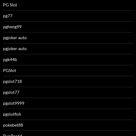
PG Slot
pg77
pgheng99
pgjoker auto
pgjoker auto
pgk44b
PGSlot
pgslot718
pgslot77
pgslot9999
pgslotfish
pokebet88
PunPro66