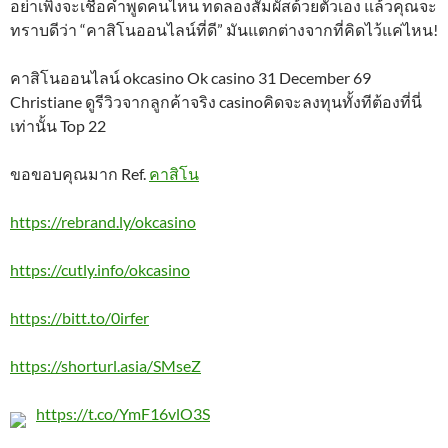
อย่าเพิ่งจะเชื่อคำพูดคนไหน ทดลองสัมผัสด้วยตัวเอง แล้วคุณจะ
ทราบดีว่า “คาสิโนออนไลน์ที่ดี” มันแตกต่างจากที่คิดไว้แค่ไหน!
คาสิโนออนไลน์ okcasino Ok casino 31 December 69
Christiane ดูรีวิวจากลูกค้าจริง casinoคิดจะลงทุนทั้งทีต้องที่นี่
เท่านั้น Top 22
ขอขอบคุณมาก Ref.
คาสิโน
https://rebrand.ly/okcasino
https://cutly.info/okcasino
https://bitt.to/0irfer
https://shorturl.asia/SMseZ
https://t.co/YmF16vlO3S