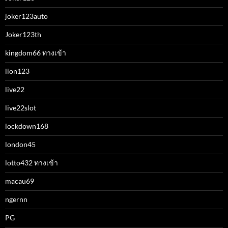
joker123auto
Joker123th
kingdom66 ทางเข้า
lion123
live22
live22slot
lockdown168
london45
lotto432 ทางเข้า
macau69
ngernn
PG