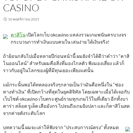
CASINO
10 พฤศจิกายน 2025
คาสิโน
เปิดโลกเว็บ okcasino แหล่งรวมเกมพนันครบวงจร
กระบวนการทำเงินแบบคนใน เล่นง่าย ได้เงินจริง!
ถ้าย้อนกลับไปเมื่อหลายปีก่อนหน้านี้ ผมยังจำได้ดีว่าคำว่า “คาสิ
โนออนไลน์” สำหรับผมคือสิ่งที่มองไกลตัว ฟังมองเสี่ยง แล้วก็
ราวกับอยู่ในโลกของผู้ที่มีทุนเยอะเพียงแค่นั้น
แม้กระนั้นพอได้ทดลองจริงๆกลายเป็นว่ามันคือหนึ่งใน “ช่อง
ทางทำเงิน” ที่เปิดกว้างที่สุดในยุคดิจิทัล โดยเฉพาะเมื่อได้เจอกับ
เว็บไซต์ okcasino เว็บตรง ศูนย์รวมทุกเกมไว้ในที่เดียว อีกทั้งบา
คาร่า สล็อต รูเล็ต เสือมังกร ไปจนถึงเกมยิงปลา และก็คาสิโนสด
จากค่ายดังระดับโลก
บทความนี้ ผมจะเล่าให้ฟังจาก “ประสบการณ์ตรง” ทั้งหมด