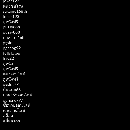
joker123
หนังชนโรง
sagame168th
joker123
ดูหนังฟรี
pussy888
pussy888
บาคาร่า168
pgslot
pgheng99
fullslotpg
live22
ดูหนัง
ดูหนังฟรี
หนังออนไลน์
ดูหนังฟรี
pgslot77
ปั่นแตก66
บาคาร่าออนไลน์
punpro777
ซื้อหวยออนไลน์
หวยออนไลน์
สล็อต
สล็อต168