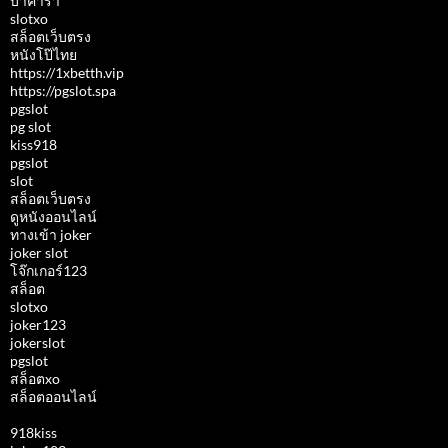
บาคาร่า
slotxo
สล็อตเว็บตรง
หนังโป๊ไทย
https://1xbetth.vip
https://pgslot.spa
pgslot
pg slot
kiss918
pgslot
slot
สล็อตเว็บตรง
ดูหนังออนไลน์
ทางเข้า joker
joker slot
โจ๊กเกอร์123
สล็อต
slotxo
joker123
jokerslot
pgslot
สล็อตxo
สล็อตออนไลน์
918kiss