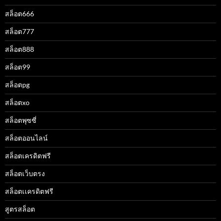
สล็อต666
สล็อต777
สล็อต888
สล็อต99
สล็อตpg
สล็อตxo
สล็อตพุซซี่
สล็อตออนไลน์
สล็อตเครดิตฟรี
สล็อตเว็บตรง
สล็อตเเครดิตฟรี
สูตรสล็อต