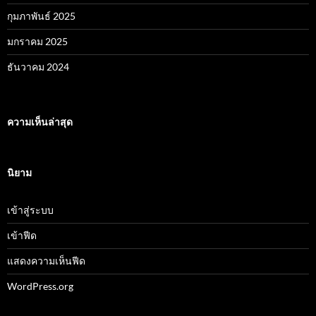
กุมภาพันธ์ 2025
มกราคม 2025
ธันวาคม 2024
ความเห็นล่าสุด
นิยาม
เข้าสู่ระบบ
เข้าฟีด
แสดงความเห็นฟีด
WordPress.org