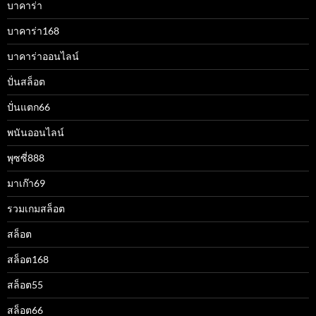
บาคาร่า
บาคาร่า168
บาคาร่าออนไลน์
ปั่นสล็อต
ปั่นแตก66
พนันออนไลน์
พุซซี่888
มาเก๊า69
รวมเกมสล็อต
สล็อต
สล็อต168
สล็อต55
สล็อต66