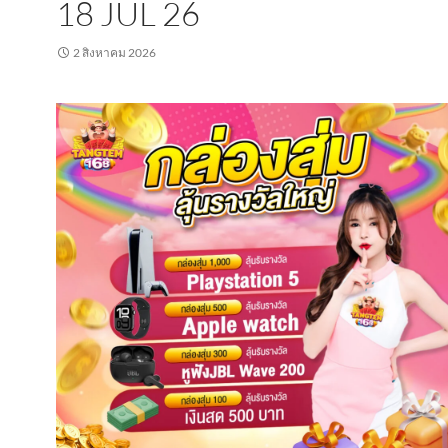
18 JUL 26
2 สิงหาคม 2026