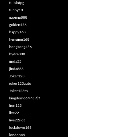
fullslotpg
funny18
gaojing888
golden456
happy168
hengjing168
hongkong456
hydra888
jinda55
jinda888
Joker123
joker123auto
Joker123th
kingdom66 ทางเข้า
lion123
live22
live22slot
lockdown168
london45