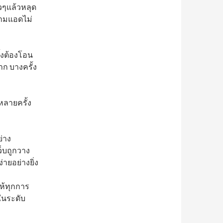
้วๆแล้วหลุด
ถามแอดไม่
ั้งต้องโอน
าก บางครั้ง
หลายครั้ง
ย่าง
ว็บถูกวาง
ายอย่างยิ่ง
ให้ทุกการ
ในระดับ