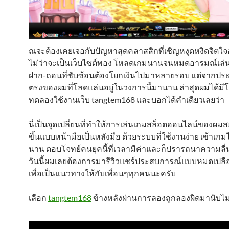
ณจะต้องเคยเจอกับปัญหาสุดคลาสสิกที่เชิญหงุดหงิดจิตใจอ
ไม่ว่าจะเป็นเว็บไซต์พอง โหลดเกมนานจนหมดอารมณ์เล่
ฝาก-ถอนที่ซับซ้อนต้องโยกเงินไปมาหลายรอบ แต่จากปร
ตรงของผมที่โลดแล่นอยู่ในวงการนี้มานาน ล่าสุดผมได้ม
ทดลองใช้งานเว็บ tangtem168 และบอกได้คำเดียวเลยว่า
นี่เป็นจุดเปลี่ยนที่ทำให้การเล่นเกมสล็อตออนไลน์ของผ
ขึ้นแบบหน้ามือเป็นหลังมือ ด้วยระบบที่ใช้งานง่าย เข้าเกม
นาน ตอบโจทย์คนยุคนี้ที่เวลามีค่าและก็ปรารถนาความลื่
วันนี้ผมเลยต้องการมารีวิวแชร์ประสบการณ์แบบหมดเปลือ
เพื่อเป็นแนวทางให้กับเพื่อนๆทุกคนนะครับ
เลือก
tangtem168
ข้างหลังผ่านการลองถูกลองผิดมานับไม