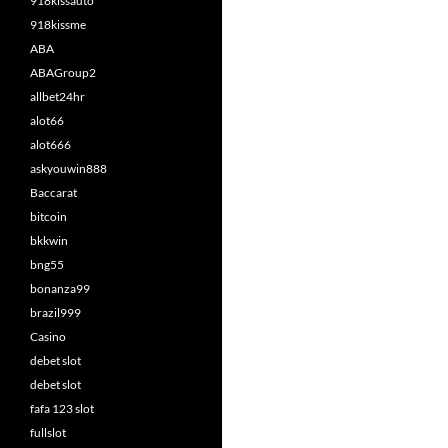
918kissauto
918kissme
ABA
ABAGroup2
allbet24hr
alot66
alot666
askyouwin888
Baccarat
bitcoin
bkkwin
bng55
bonanza99
brazil999
Casino
debet slot
debet slot
fafa 123 slot
fullslot