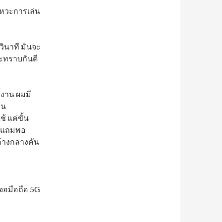
งหวะการเล่น
วินาที มันจะ
ะทราบกันดี
ิกงาน ผมมี
่น
้ แค่ขั้น
ว แถมพอ
ค้างกลางคัน
จอมือถือ 5G