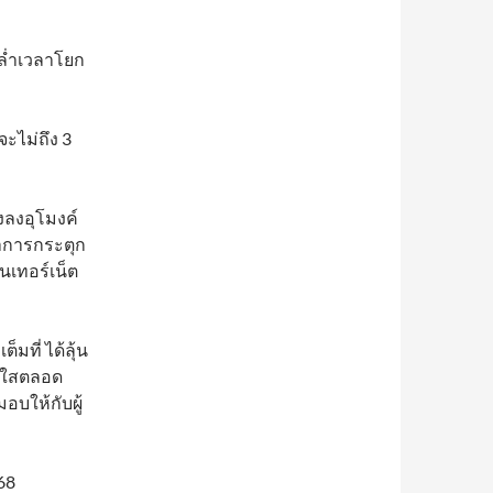
วล่ำเวลาโยก
ะไม่ถึง 3
งลงอุโมงค์
อาการกระตุก
นเทอร์เน็ต
มที่ ได้ลุ้น
่มใสตลอด
มอบให้กับผู้
68