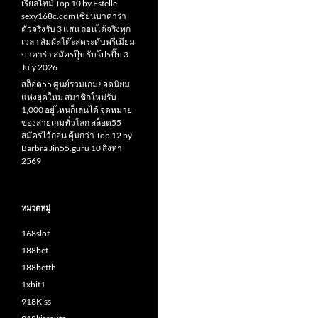
เรียลไทม์ Top 10 by Estelle
sexy168c.com เซียนบาคาร่า
ตัวจริงรับ 3 แสน ถอนได้จริงทุก
เวลา สัมผัสโต๊ะสดระดับพรีเมียม
บาคาร่า สมัครปุ๊บ รับโปรปั๊บ 3
July 2026
สล็อต55 ศูนย์รวมเกมยอดนิยม
แห่งยุคใหม่ สมาชิกใหม่รับ
1,000 อยู่ไหนก็เล่นได้ จุดหมาย
ของสายเกมทั่วโลก สล็อต55
สมัครไว้ก่อน คุ้มกว่า Top 12 by
Barbra Jin55.guru 10 สิงหา
2569
หมวดหมู่
168slot
188bet
188betth
1xbit1
918Kiss