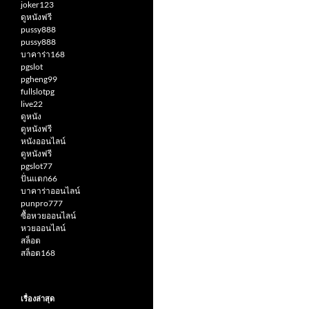
joker123
ดูหนังฟรี
pussy888
pussy888
บาคาร่า168
pgslot
pgheng99
fullslotpg
live22
ดูหนัง
ดูหนังฟรี
หนังออนไลน์
ดูหนังฟรี
pgslot77
ปั่นแตก66
บาคาร่าออนไลน์
punpro777
ซื้อหวยออนไลน์
หวยออนไลน์
สล็อต
สล็อต168
เรื่องล่าสุด