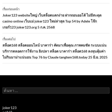
เมนู
เรื่องก่อนหน้า
นำทาง
Joker123 websiteใหญ่ เว็บสล็อตแตกง่าย ฝากถอนออโต้ ไม่มีสะดุด
casino online เว็บแม่ joker123 ใหม่ล่าสุด Top 54 by Adele โจ๊ก
เรื่อง
เกอร์123 joker123.org 5 ก.ค. 2568
เรื่องต่อไป
สล็อต168 สล็อตออนไลน์ บาคาร่า คัดมาเพื่อคุณ ภาพคมชัด ระบบแน่น
บริการตลอดการใช้งาน ยิงปลา สล็อต บาคาร่า สล็อต168 ลงทุนคุ้มค่า
ไม่กินมาม่าแน่นอน Top 76 by Claude tangtem168.today 25 มิ.ย. 2025
ค้นหา
สำหรับ:
joker123