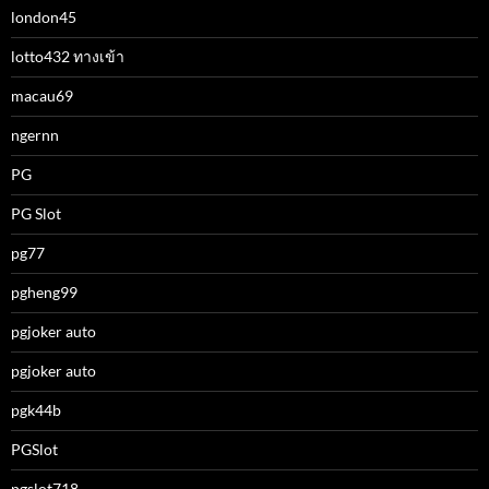
london45
lotto432 ทางเข้า
macau69
ngernn
PG
PG Slot
pg77
pgheng99
pgjoker auto
pgjoker auto
pgk44b
PGSlot
pgslot718