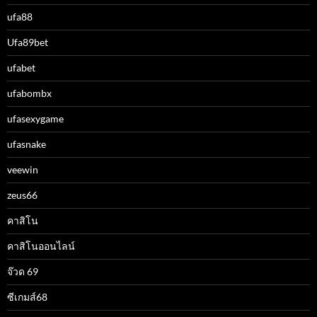
ufa88
Ufa89bet
ufabet
ufabombx
ufasexygame
ufasnake
veewin
zeus66
คาสิโน
คาสิโนออนไลน์
จ๊วด 69
ซีเกมส์68