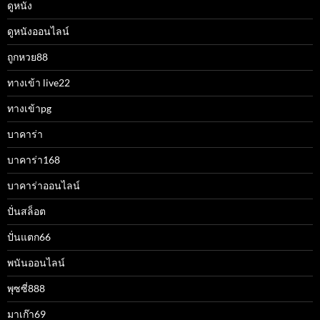
ดูหนัง
ดูหนังออนไลน์
ถูกหวย88
ทางเข้า live22
ทางเข้าpg
บาคาร่า
บาคาร่า168
บาคาร่าออนไลน์
ปั่นสล็อต
ปั่นแตก66
พนันออนไลน์
พุซซี่888
มาเก๊า69