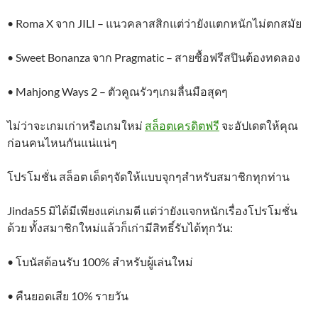
• Roma X จาก JILI – แนวคลาสสิกแต่ว่ายังแตกหนักไม่ตกสมัย
• Sweet Bonanza จาก Pragmatic – สายซื้อฟรีสปินต้องทดลอง
• Mahjong Ways 2 – ตัวคูณรัวๆเกมลื่นมือสุดๆ
ไม่ว่าจะเกมเก่าหรือเกมใหม่
สล็อตเครดิตฟรี
จะอัปเดตให้คุณ
ก่อนคนไหนกันแน่แน่ๆ
โปรโมชั่น สล็อต เด็ดๆจัดให้แบบจุกๆสำหรับสมาชิกทุกท่าน
Jinda55 มิได้มีเพียงแค่เกมดี แต่ว่ายังแจกหนักเรื่องโปรโมชั่น
ด้วย ทั้งสมาชิกใหม่แล้วก็เก่ามีสิทธิ์รับได้ทุกวัน:
• โบนัสต้อนรับ 100% สำหรับผู้เล่นใหม่
• คืนยอดเสีย 10% รายวัน