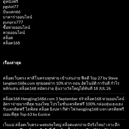
ดูหนังฟรี
pgslot77
ปั่นแตก66
บาคาร่าออนไลน์
punpro777
ซื้อหวยออนไลน์
หวยออนไลน์
สล็อต
สล็อต168
เรื่องล่าสุด
สล็อตเว็บตรง คาสิโนครบทุกค่าย เข้าเล่นง่าย ฟีลดี Top 27 by Steve
tangtem168e.com ทุกยอดฝาก 10% ฝาก-ถอน อัตโนมัติ การันตี กำไร
หลักแสน สล็อต168 สมัครง่าย ลุ้นรางวัลใหญ่ได้ทันที 18 JUL 26
สล็อต168 Hengjing168d.com 3 September 69 สล็อต168 หวยออนไลน์
อัตราจ่ายมากที่สุด ของไทย โปรโมชั่นเครดิตฟรี 100% กล่องสุ่มเฮงเฮง
รับเครดิตฟรี ไลฟ์สด สล็อต ยิงปลา กีฬา ไพ่ hengjing168 แจก เครดิตฟรี
เยอะที่สุด Top 63 by Eunice
เว็บแม่ สล็อตเว็บตรง websiteใหญ่ สล็อตแตกง่าย มีจริงไหม? เจาะลึก