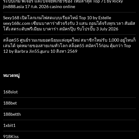
ระบบเกม ฟีเจอร์ และปัจจัยที่เกี่ยวข้อง ใหม่ล่าสุด Top 71 by Ricky
jin888.asia 17 ก.ค. 2026 casino online
Sexy168 เปิดโลกเกมไพ่สดแบบเรียลไทม์ Top 10 by Estelle
sexy168c.com เซียนบาคาร่าตัวจริงรับ 3 แสน ถอนได้จริงทุกเวลา สัมผัส
โต๊ะสดระดับพรีเมียม บาคาร่า สมัครปุ๊บ รับโปรปั๊บ 3 July 2026
สล็อต55 ศูนย์รวมเกมยอดนิยมแห่งยุคใหม่ สมาชิกใหม่รับ 1,000 อยู่ไหนก็
เล่นได้ จุดหมายของสายเกมทั่วโลก สล็อต55 สมัครไว้ก่อน คุ้มกว่า Top
12 by Barbra Jin55.guru 10 สิงหา 2569
หมวดหมู่
168slot
188bet
188betth
1xbit1
918Kiss