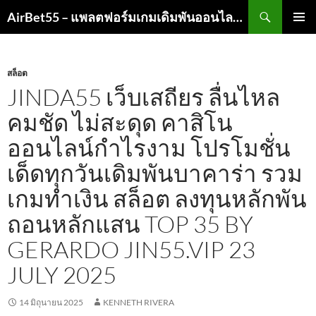
ค้นหา
AirBet55 – แพลตฟอร์มเกมเดิมพันออนไลน์ครบวงจร
ข้าม
เมนูหลัก
ไป
ยัง
เนื้อหา
สล็อต
JINDA55 เว็บเสถียร ลื่นไหล
คมชัด ไม่สะดุด คาสิโน
ออนไลน์กำไรงาม โปรโมชั่น
เด็ดทุกวันเดิมพันบาคาร่า รวม
เกมทำเงิน สล็อต ลงทุนหลักพัน
ถอนหลักแสน TOP 35 BY
GERARDO JIN55.VIP 23
JULY 2025
14 มิถุนายน 2025
KENNETH RIVERA