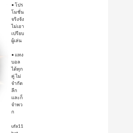
• โปร
โมชั่น
จริงจัง
ไม่เอา
เปรียบ
ผู้เล่น
• แทง
บอล
ได้ทุก
คู่ ไม่
จำกัด
ลีก
และก็
จำพว
ก
ufa11
bet