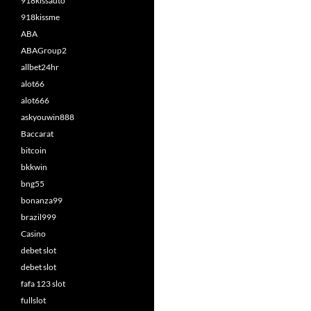
918kissauto
918kissme
ABA
ABAGroup2
allbet24hr
alot66
alot666
askyouwin888
Baccarat
bitcoin
bkkwin
bng55
bonanza99
brazil999
Casino
debet slot
debet slot
fafa 123 slot
fullslot