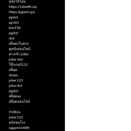
หนังโป๊ไทย
https://1xbetth.vip
https://pgslot.spa
pgslot
pg slot
kiss918
pgslot
slot
สล็อตเว็บตรง
ดูหนังออนไลน์
ทางเข้า joker
joker slot
โจ๊กเกอร์123
สล็อต
slotxo
joker123
jokerslot
pgslot
สล็อตxo
สล็อตออนไลน์
918kiss
joker123
หนังชนโรง
sagame168th