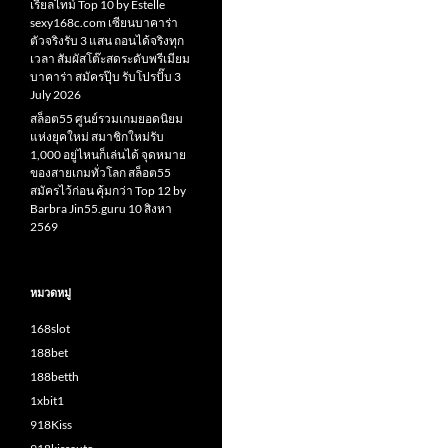
เรียลไทม์ Top 10 by Estelle
sexy168c.com เซียนบาคาร่า
ตัวจริงรับ 3 แสน ถอนได้จริงทุก
เวลา สัมผัสโต๊ะสดระดับพรีเมียม
บาคาร่า สมัครปุ๊บ รับโปรปั๊บ 3
July 2026
สล็อต55 ศูนย์รวมเกมยอดนิยม
แห่งยุคใหม่ สมาชิกใหม่รับ
1,000 อยู่ไหนก็เล่นได้ จุดหมาย
ของสายเกมทั่วโลก สล็อต55
สมัครไว้ก่อน คุ้มกว่า Top 12 by
Barbra Jin55.guru 10 สิงหา
2569
หมวดหมู่
168slot
188bet
188betth
1xbit1
918Kiss