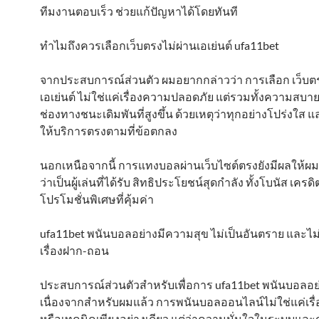
ทีมงานตอบเร็ว ช่วยแก้ปัญหาได้โดยทันที
ทำไมถึงควรเลือกเว็บตรงไม่ผ่านเอเย่นต์ ufa11bet
จากประสบการณ์ส่วนตัว ผมอยากกล่าวว่า การเลือก เว็บตร
เอเย่นต์ ไม่ใช่แค่เรื่องความปลอดภัย แต่รวมทั้งความสบ
ช่องทางชนะเดิมพันที่สูงขึ้น ด้วยเหตุว่าทุกอย่างโปร่งใส แ
ให้บริการตรงตามที่ข้อตกลง
นอกเหนือจากนี้ การแทงบอลผ่านเว็บไซต์ตรงยังมีผลให้ผ
ว่าเป็นผู้เล่นที่ได้รับ สิทธิประโยชน์สุดกำลัง ทั้งโบนัส เครดิ
โปรโมชั่นพิเศษที่คุ้มค่า
ufa11bet พนันบอลอย่างมีความสุข ไม่เป็นอันตราย และไม
เรื่องฝาก-ถอน
ประสบการณ์ส่วนตัวสำหรับเพื่อการ ufa11bet พนันบอลอ
เนื่องจากสำหรับผมแล้ว การพนันบอลออนไลน์ไม่ใช่แค่เร
หรือเทคนิคเพียงอย่างเดียว แต่ว่าความมั่นใจในระบบแล