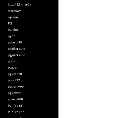
lotto432 ทางเข้า
macau69
ngernn
PG
PG Slot
pg77
pgheng99
pgjoker auto
pgjoker auto
pgk44b
PGSlot
pgslot718
pgslot77
pgslot9999
pgslotfish
pokebet88
PunPro66
PunPro777